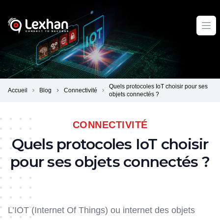
Lexhan
Ope
Quels protocoles IoT choisir pour ses
Accueil
Blog
Connectivité
objets connectés ?
CONNECTIVITÉ
Quels protocoles IoT choisir
pour ses objets connectés ?
L’IOT (Internet Of Things) ou internet des objets